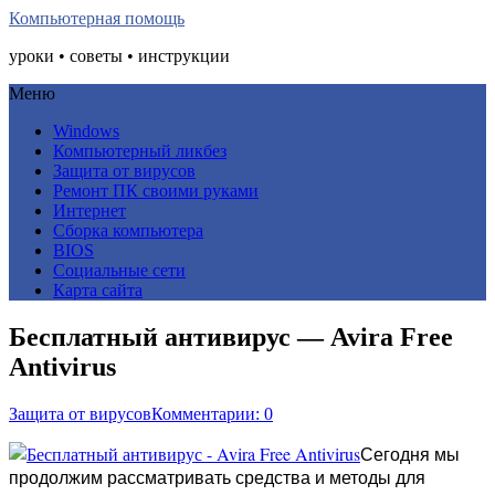
Компьютерная помощь
уроки • советы • инструкции
Меню
Windows
Компьютерный ликбез
Защита от вирусов
Ремонт ПК своими руками
Интернет
Сборка компьютера
BIOS
Социальные сети
Карта сайта
Бесплатный антивирус — Avira Free
Antivirus
Защита от вирусов
Комментарии: 0
Сегодня мы
продолжим рассматривать средства и методы для