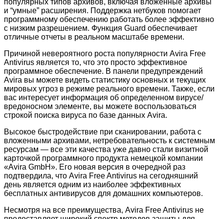
популярных типов архивов, включая вложенные архивы
и “умные” расширения. Поддержка нетбуков помогает
программному обеспечению работать более эффективно
с низким разрешением. Функция Guard обеспечивает
отличные отчеты в реальном масштабе времени.
Причиной невероятного роста популярности Avira Free
Antivirus является то, что это просто эффективное
программное обеспечение. В панели предупреждений
Avira вы можете видеть статистику основных и текущих
мировых угроз в режиме реального времени. Также, если
вас интересует информация об определенном вирусе/
вредоносном элементе, вы можете воспользоваться
строкой поиска вируса по базе данных Avira.
Высокое быстродействие при сканировании, работа с
вложенными архивами, нетребовательность к системным
ресурсам — все эти качества уже давно стали визитной
карточкой программного продукта немецкой компании
«Avira GmbH». Его новая версия в очередной раз
подтвердила, что Avira Free Antivirus на сегодняшний
день является одним из наиболее эффективных
бесплатных антивирусов для домашних компьютеров.
Несмотря на все преимущества, Avira Free Antivirus не
предоставляет широкий спектр методов защиты для