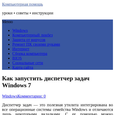
Компьютерная помощь
уроки • советы • инструкции
Меню
Windows
Компьютерный ликбез
Защита от вирусов
Ремонт ПК своими руками
Интернет
Сборка компьютера
BIOS
Социальные сети
Карта сайта
Как запустить диспетчер задач
Windows 7
Windows
Комментарии: 0
Диспетчер задач — это полезная утилита интегрирована во
все операционные системы семейства Windows и отличаются
лишь некоторыми вкладками. С ее помощью можно